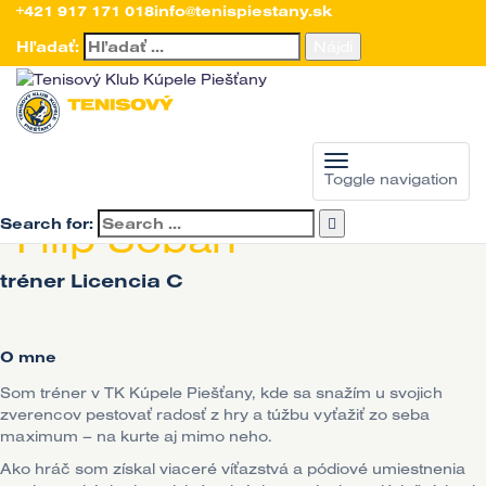
+421 917 171 018
info@tenispiestany.sk
Hľadať:
Toggle navigation
Search for:
Filip Šobáň
tréner Licencia C
O mne
Som tréner v TK Kúpele Piešťany, kde sa snažím u svojich
zverencov pestovať radosť z hry a túžbu vyťažiť zo seba
maximum – na kurte aj mimo neho.
Ako hráč som získal viaceré víťazstvá a pódiové umiestnenia