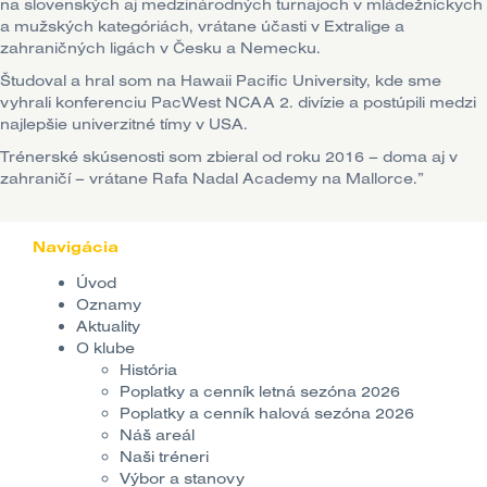
na slovenských aj medzinárodných turnajoch v mládežníckych
a mužských kategóriách, vrátane účasti v Extralige a
zahraničných ligách v Česku a Nemecku.
Študoval a hral som na Hawaii Pacific University, kde sme
vyhrali konferenciu PacWest NCAA 2. divízie a postúpili medzi
najlepšie univerzitné tímy v USA.
Trénerské skúsenosti som zbieral od roku 2016 – doma aj v
zahraničí – vrátane Rafa Nadal Academy na Mallorce.”
Navigácia
Úvod
Oznamy
Aktuality
O klube
História
Poplatky a cenník letná sezóna 2026
Poplatky a cenník halová sezóna 2026
Náš areál
Naši tréneri
Výbor a stanovy