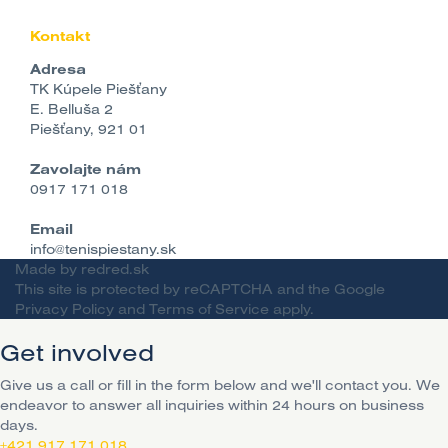
Kontakt
Adresa
TK Kúpele Piešťany
E. Belluša 2
Piešťany, 921 01
Zavolajte nám
0917 171 018
Email
info@tenispiestany.sk
Made by
redred.sk
This site is protected by reCAPTCHA and the Google
Privacy Policy
and
Terms of Service
apply.
Get involved
Give us a call or fill in the form below and we'll contact you. We
endeavor to answer all inquiries within 24 hours on business
days.
+421 917 171 018