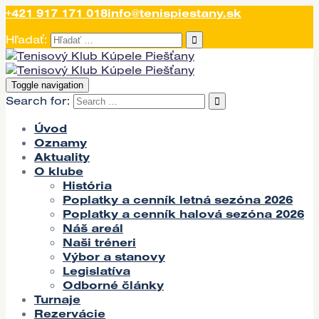
+421 917 171 018
info@tenispiestany.sk
Hľadať:
Toggle navigation
Search for:
Úvod
Oznamy
Aktuality
O klube
História
Poplatky a cenník letná sezóna 2026
Poplatky a cenník halová sezóna 2026
Náš areál
Naši tréneri
Výbor a stanovy
Legislatíva
Odborné články
Turnaje
Rezervácie