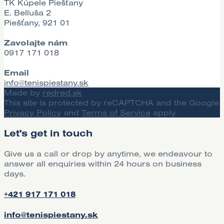
TK Kúpele Piešťany
E. Belluša 2
Piešťany, 921 01
Zavolajte nám
0917 171 018
Email
info@tenispiestany.sk
Made by
redred.sk
This site is protected by reCAPTCHA and the Google
Privacy Policy
and
Terms of Service
apply.
Let's get in touch
Give us a call or drop by anytime, we endeavour to
answer all enquiries within 24 hours on business
days.
+421 917 171 018
info@tenispiestany.sk