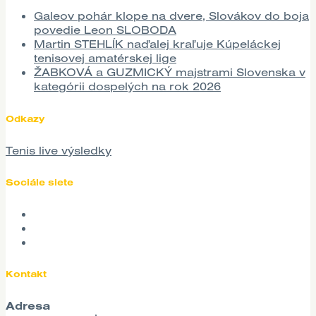
Galeov pohár klope na dvere, Slovákov do boja
povedie Leon SLOBODA
Martin STEHLÍK naďalej kraľuje Kúpeláckej
tenisovej amatérskej lige
ŽABKOVÁ a GUZMICKÝ majstrami Slovenska v
kategórii dospelých na rok 2026
Odkazy
Tenis live výsledky
Sociále siete
Kontakt
Adresa