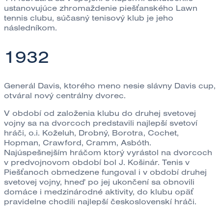
ustanovujúce zhromaždenie piešťanského Lawn
tennis clubu, súčasný tenisový klub je jeho
následníkom.
1932
Generál Davis, ktorého meno nesie slávny Davis cup,
otváral nový centrálny dvorec.
V období od založenia klubu do druhej svetovej
vojny sa na dvorcoch predstavili najlepší svetoví
hráči, o.i. Koželuh, Drobný, Borotra, Cochet,
Hopman, Crawford, Cramm, Asbóth.
Najúspešnejším hráčom ktorý vyrástol na dvorcoch
v predvojnovom období bol J. Košinár. Tenis v
Piešťanoch obmedzene fungoval i v období druhej
svetovej vojny, hneď po jej ukončení sa obnovili
domáce i medzinárodné aktivity, do klubu opäť
pravidelne chodili najlepší československí hráči.