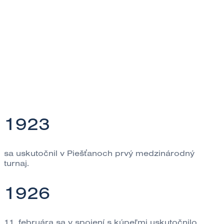
1923
sa uskutočnil v Piešťanoch prvý medzinárodný
turnaj.
1926
11. februára sa v spojení s kúpeľmi uskutočnilo