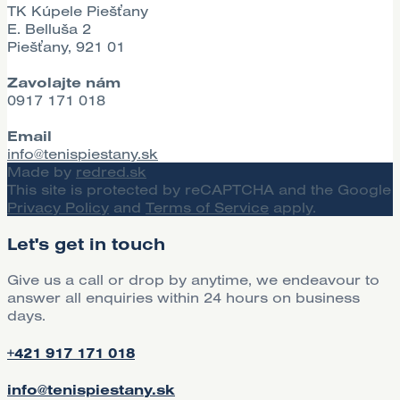
TK Kúpele Piešťany
E. Belluša 2
Piešťany, 921 01
Zavolajte nám
0917 171 018
Email
info@tenispiestany.sk
Made by
redred.sk
This site is protected by reCAPTCHA and the Google
Privacy Policy
and
Terms of Service
apply.
Let's get in touch
Give us a call or drop by anytime, we endeavour to
answer all enquiries within 24 hours on business
days.
+421 917 171 018
info@tenispiestany.sk