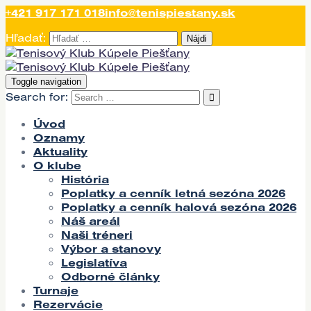
+421 917 171 018
info@tenispiestany.sk
Hľadať:
Toggle navigation
Search for:
Úvod
Oznamy
Aktuality
O klube
História
Poplatky a cenník letná sezóna 2026
Poplatky a cenník halová sezóna 2026
Náš areál
Naši tréneri
Výbor a stanovy
Legislatíva
Odborné články
Turnaje
Rezervácie