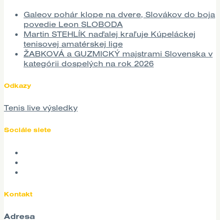
Galeov pohár klope na dvere, Slovákov do boja
povedie Leon SLOBODA
Martin STEHLÍK naďalej kraľuje Kúpeláckej
tenisovej amatérskej lige
ŽABKOVÁ a GUZMICKÝ majstrami Slovenska v
kategórii dospelých na rok 2026
Odkazy
Tenis live výsledky
Sociále siete
Kontakt
Adresa