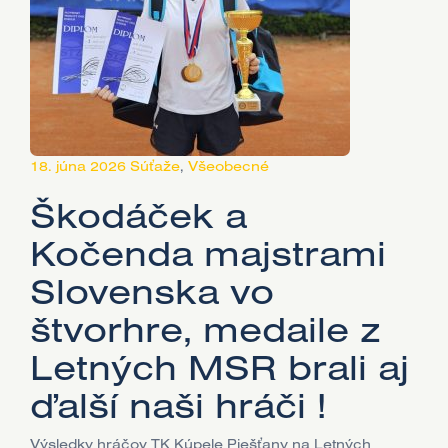
18. júna 2026
Súťaže
,
Všeobecné
Škodáček a
Kočenda majstrami
Slovenska vo
štvorhre, medaile z
Letných MSR brali aj
ďalší naši hráči !
Výsledky hráčov TK Kúpele Piešťany na Letných