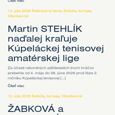
Čítať viac
14. júla 2026
Rekreačný tenis
,
Súťaže
,
turnaje
,
Všeobecné
Martin STEHLÍK
naďalej kraľuje
Kúpeláckej tenisovej
amatérskej lige
Za účasti rekordných päťdesiatich troch hráčov
prebehla od 4. mája do 28. júna 2026 prvá fáza 2.
ročníku Kúpeláckej tenisovej […]
Čítať viac
12. júla 2026
Súťaže
,
turnaje
,
Všeobecné
ŽABKOVÁ a