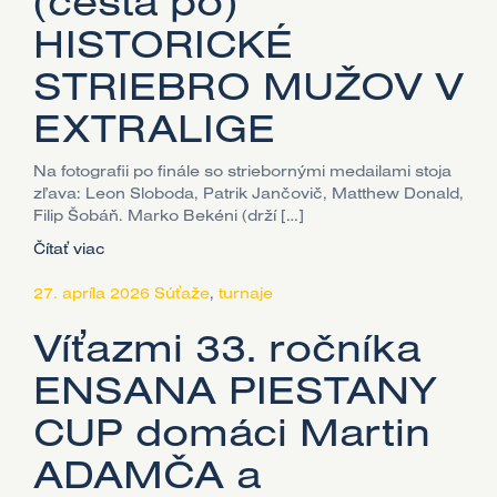
(cesta po)
HISTORICKÉ
STRIEBRO MUŽOV V
EXTRALIGE
Na fotografii po finále so striebornými medailami stoja
zľava: Leon Sloboda, Patrik Jančovič, Matthew Donald,
Filip Šobáň. Marko Bekéni (drží […]
Čítať viac
27. apríla 2026
Súťaže
,
turnaje
Víťazmi 33. ročníka
ENSANA PIESTANY
CUP domáci Martin
ADAMČA a