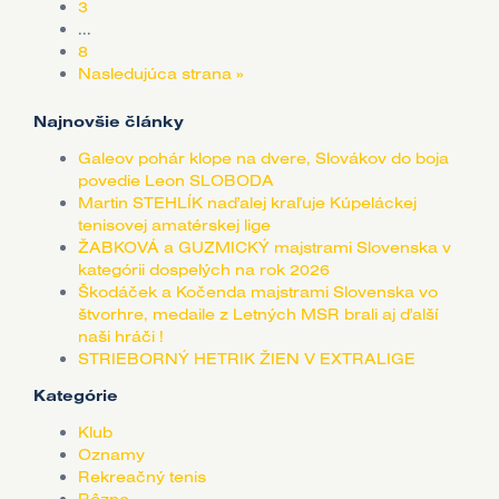
3
...
8
Nasledujúca strana »
Najnovšie články
Galeov pohár klope na dvere, Slovákov do boja
povedie Leon SLOBODA
Martin STEHLÍK naďalej kraľuje Kúpeláckej
tenisovej amatérskej lige
ŽABKOVÁ a GUZMICKÝ majstrami Slovenska v
kategórii dospelých na rok 2026
Škodáček a Kočenda majstrami Slovenska vo
štvorhre, medaile z Letných MSR brali aj ďalší
naši hráči !
STRIEBORNÝ HETRIK ŽIEN V EXTRALIGE
Kategórie
Klub
Oznamy
Rekreačný tenis