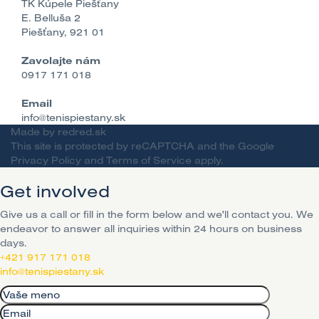
TK Kúpele Piešťany
E. Belluša 2
Piešťany, 921 01
Zavolajte nám
0917 171 018
Email
info@tenispiestany.sk
Made by
redred.sk
This site is protected by reCAPTCHA and the Google
Privacy Policy
and
Terms of Service
apply.
Get involved
Give us a call or fill in the form below and we'll contact you. We
endeavor to answer all inquiries within 24 hours on business
days.
+421 917 171 018
info@tenispiestany.sk