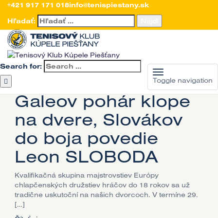
+421 917 171 018
info@tenispiestany.sk
Currently browsing:
Hľadať:
Súťaže
Úvod
>
Súťaže
Search for:
21. júla 2026
Súťaže
,
turnaje
,
Všeobecné
Toggle navigation
Galeov pohár klope
na dvere, Slovákov
do boja povedie
Leon SLOBODA
Kvalifikačná skupina majstrovstiev Európy
chlapčenských družstiev hráčov do 18 rokov sa už
tradične uskutoční na našich dvorcoch. V termíne 29.
[…]