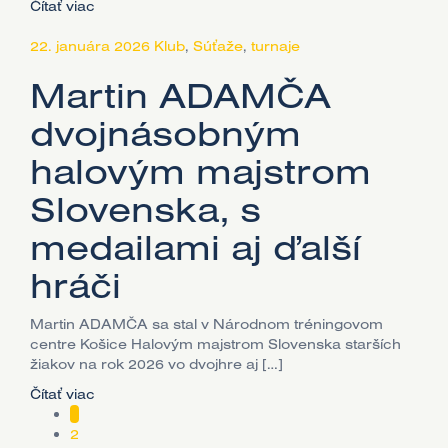
Čítať viac
22. januára 2026
Klub
,
Súťaže
,
turnaje
Martin ADAMČA
dvojnásobným
halovým majstrom
Slovenska, s
medailami aj ďalší
hráči
Martin ADAMČA sa stal v Národnom tréningovom
centre Košice Halovým majstrom Slovenska starších
žiakov na rok 2026 vo dvojhre aj […]
Čítať viac
1
2