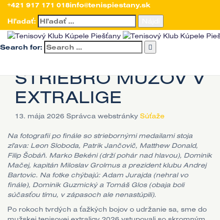
Úvod
+421 917 171 018
>
Aktuality
>
Súťaže
info@tenispiestany.sk
>
(cesta po) HISTORICKÉ STRIEBRO
MUŽOV V EXTRALIGE
Hľadať:
(cesta po)
Search for:
HISTORICKÉ
STRIEBRO MUŽOV V
EXTRALIGE
13. mája 2026
Správca webstránky
Súťaže
Na fotografii po finále so striebornými medailami stoja
zľava: Leon Sloboda, Patrik Jančovič, Matthew Donald,
Filip Šobáň. Marko Bekéni (drží pohár nad hlavou), Dominik
Mačej, kapitán Miloslav Grolmus a prezident klubu Andrej
Bartovic. Na fotke chýbajú: Adam Jurajda (nehral vo
finále), Dominik Guzmický a Tomáš Glos (obaja boli
súčasťou tímu, v zápasoch ale nenastúpili).
Po rokoch tvrdých a ťažkých bojov o udržanie sa, sme do
mužskej tenisovej extraligy 2026 vstupovali so skromným