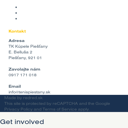
Kontakt
Adresa
TK Kúpele Piešťany
E. Belluša 2
Piešťany, 921 01
Zavolajte nám
0917 171 018
Email
info@tenispiestany.sk
Made by
redred.sk
This site is protected by reCAPTCHA and the Google
Privacy Policy
and
Terms of Service
apply.
Get involved