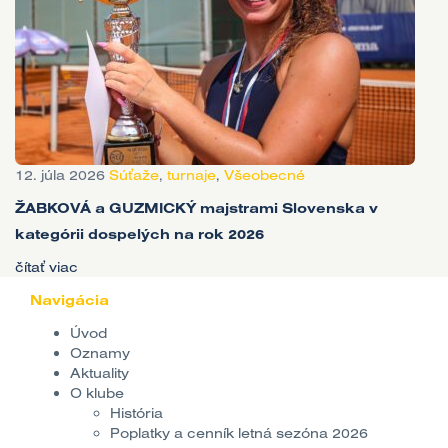
12. júla 2026
Súťaže
,
turnaje
,
Všeobecné
ŽABKOVÁ a GUZMICKÝ majstrami Slovenska v
kategórii dospelých na rok 2026
čítať viac
Navigácia
Úvod
Oznamy
Aktuality
O klube
História
Poplatky a cenník letná sezóna 2026