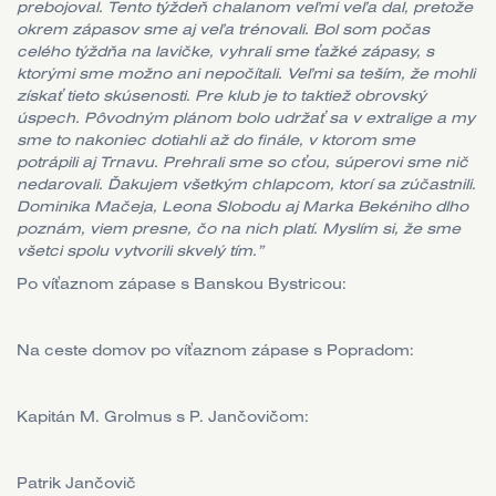
prebojoval. Tento týždeň chalanom veľmi veľa dal, pretože
okrem zápasov sme aj veľa trénovali. Bol som počas
celého týždňa na lavičke, vyhrali sme ťažké zápasy, s
ktorými sme možno ani nepočítali. Veľmi sa teším, že mohli
získať tieto skúsenosti. Pre klub je to taktiež obrovský
úspech. Pôvodným plánom bolo udržať sa v extralige a my
sme to nakoniec dotiahli až do finále, v ktorom sme
potrápili aj Trnavu. Prehrali sme so cťou, súperovi sme nič
nedarovali. Ďakujem všetkým chlapcom, ktorí sa zúčastnili.
Dominika Mačeja, Leona Slobodu aj Marka Bekéniho dlho
poznám, viem presne, čo na nich platí. Myslím si, že sme
všetci spolu vytvorili skvelý tím.”
Po víťaznom zápase s Banskou Bystricou:
Na ceste domov po víťaznom zápase s Popradom:
Kapitán M. Grolmus s P. Jančovičom:
Patrik Jančovič