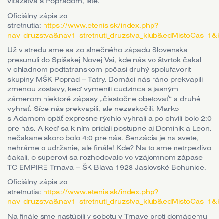
víťazstva s Popradom, isté.
Oficiálny zápis zo
stretnutia:
https://www.etenis.sk/index.php?
nav=druzstva&nav1=stretnuti_druzstva_klub&edMistoCas
Už v stredu sme sa zo slnečného západu Slovenska
presunuli do Spišskej Novej Vsi, kde nás vo štvrtok čakal
v chladnom podtatranskom počasí druhý spolufavorit
skupiny MŠK Poprad – Tatry. Domáci nás ráno prekvapili
zmenou zostavy, keď vymenili cudzinca s jasným
zámerom niektoré zápasy „čiastočne obetovať“ a druhé
vyhrať. Síce nás prekvapili, ale nezaskočili. Marko
s Adamom opäť expresne rýchlo vyhrali a po chvíli bolo 2:0
pre nás. A keď sa k ním pridali postupne aj Dominik a Leon,
nečakane skoro bolo 4:0 pre nás. Senzácia je na svete,
nehráme o udržanie, ale finále! Kde? Na to sme netrpezlivo
čakali, o súperovi sa rozhodovalo vo vzájomnom zápase
TC EMPIRE Trnava – ŠK Blava 1928 Jaslovské Bohunice.
Oficiálny zápis zo
stretnutia:
https://www.etenis.sk/index.php?
nav=druzstva&nav1=stretnuti_druzstva_klub&edMistoCas
Na finále sme nastúpili v sobotu v Trnave proti domácemu