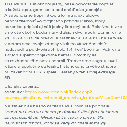
TC EMPIRE. Favorit bol jasný, naše odhodlanie bojovať
o každú loptu, gem, set a bod snáď ešte jasnejšie.
A súpera sme trápili. Skvelú formu a extraligovú
neporaziteľnosť vo dvojhrách potvrdil Marko, ktorý
nakoniec pripísal aj náš jediný finálový bod. Relatívne blízko
sme však boli k bodom aj v ďalších dvojhrách, Dominik mal
7:6, 6:6 a 3:0 v tie breaku a Matthew 4:3 a 40:15 na servise
v treťom sete, svoje zápasy však do víťazného cieľa
nedoviedli a po dvojhrách bolo 1:4, keď Leon ani Patrik na
svojich súperov objektívne nemali. Štvorhry sa
za rozhodnutého stavu nehrali, Trnave sme zagratulovali
k titulu a spoločne sa tešili z historického prvého striebra
mužského tímu TK Kúpele Piešťany v tenisovej extralige
SR.
Oficiálny zápis zo
stretnutia:
https://www.etenis.sk/index.php?
nav=druzstva&nav1=stretnuti_druzstva_klub&edMistoCas=
Na záver hlas nášho kapitána M. Grolmusa po finále:
“Hneď na úvod sa chcem poďakovať všetkým chalanom
za reprezentáciu. Myslím si, že vekovo sme určite
najmladším tímom, ktorý sa kedy do finále extraligy