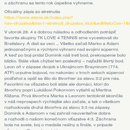
o záchranu sa tento rok úspešne vyhneme.
Oficiálny zápis zo stretnutia
https://www.etenis.sk/index.php?
nav=druzstva&nav1=stretnuti_druzstva_klub&edMistoCas
V utorok 28. 4 s dobrou náladou a odhodlaním potrápiť
favorita skupiny TK LOVE 4 TENNIS sme vycestovali do
Bratislavy. A diali sa veci … Všetko začali Marko a Adam
jednoznačnými a rýchlymi výhrami nad svojimi súpermi.
A keď po boji pridal Dominik náš tretí bod, prekvapenie bolo
blízko. Stále však chýbal ten posledný – najťažší štvrtý bod.
Leon oň v zápase dvojok s Ukrajincom Brayninom (774.
ATP) urputne bojoval, no nakoniec v troch setoch súperovi
podľahol a opäť sa išlo do štvorhier za stavu 3:2 pre nás.
Favoritmi na víťazstvo boli stále ale domáci, ktorí do
štvorhry popri Lukášovi Pokornom vytiahli aj Martina
Kližana. Prvá štvorhra Marka s Leonom tentokrát skončila
v náš neprospech rýchlejšie ako začala, a tak o všetkom
rozhodovala druhá štvorhra za stavu 3:3 na zápasy.
Dominik s Adamom v nej zahrali neuveriteľne dobre
a rozhodli o našom konečnom víťazstve 4:3. Záchrana
bola na svete, boj o medaile reálny a finále, v prípade