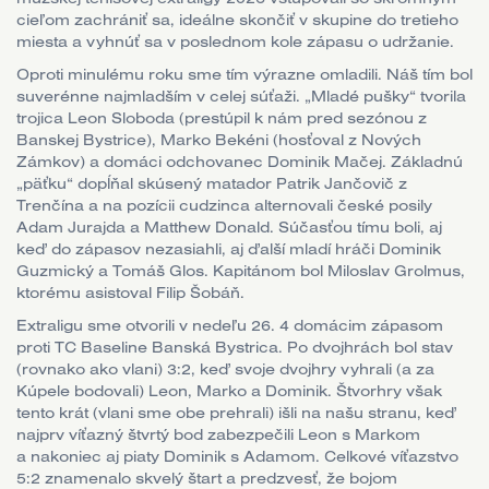
cieľom zachrániť sa, ideálne skončiť v skupine do tretieho
miesta a vyhnúť sa v poslednom kole zápasu o udržanie.
Oproti minulému roku sme tím výrazne omladili. Náš tím bol
suverénne najmladším v celej súťaži. „Mladé pušky“ tvorila
trojica Leon Sloboda (prestúpil k nám pred sezónou z
Banskej Bystrice), Marko Bekéni (hosťoval z Nových
Zámkov) a domáci odchovanec Dominik Mačej. Základnú
„päťku“ dopĺňal skúsený matador Patrik Jančovič z
Trenčína a na pozícii cudzinca alternovali české posily
Adam Jurajda a Matthew Donald. Súčasťou tímu boli, aj
keď do zápasov nezasiahli, aj ďalší mladí hráči Dominik
Guzmický a Tomáš Glos. Kapitánom bol Miloslav Grolmus,
ktorému asistoval Filip Šobáň.
Extraligu sme otvorili v nedeľu 26. 4 domácim zápasom
proti TC Baseline Banská Bystrica. Po dvojhrách bol stav
(rovnako ako vlani) 3:2, keď svoje dvojhry vyhrali (a za
Kúpele bodovali) Leon, Marko a Dominik. Štvorhry však
tento krát (vlani sme obe prehrali) išli na našu stranu, keď
najprv víťazný štvrtý bod zabezpečili Leon s Markom
a nakoniec aj piaty Dominik s Adamom. Celkové víťazstvo
5:2 znamenalo skvelý štart a predzvesť, že bojom