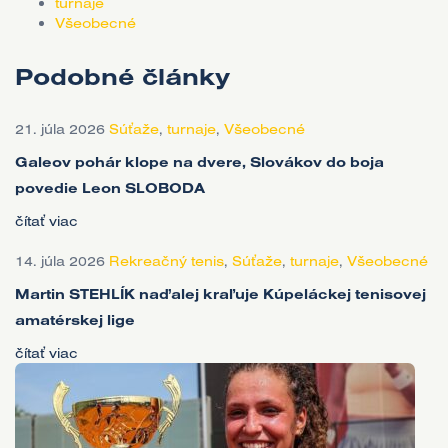
turnaje
Všeobecné
Podobné články
21. júla 2026
Súťaže
,
turnaje
,
Všeobecné
Galeov pohár klope na dvere, Slovákov do boja
povedie Leon SLOBODA
čítať viac
14. júla 2026
Rekreačný tenis
,
Súťaže
,
turnaje
,
Všeobecné
Martin STEHLÍK naďalej kraľuje Kúpeláckej tenisovej
amatérskej lige
čítať viac