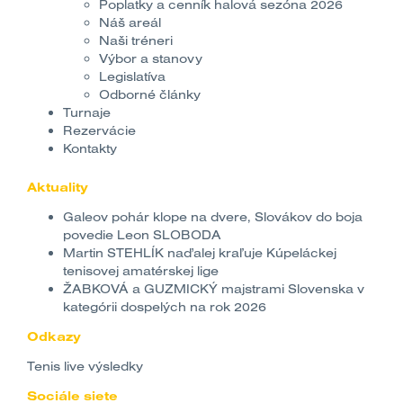
Poplatky a cenník halová sezóna 2026
Náš areál
Naši tréneri
Výbor a stanovy
Legislatíva
Odborné články
Turnaje
Rezervácie
Kontakty
Aktuality
Galeov pohár klope na dvere, Slovákov do boja
povedie Leon SLOBODA
Martin STEHLÍK naďalej kraľuje Kúpeláckej
tenisovej amatérskej lige
ŽABKOVÁ a GUZMICKÝ majstrami Slovenska v
kategórii dospelých na rok 2026
Odkazy
Tenis live výsledky
Sociále siete