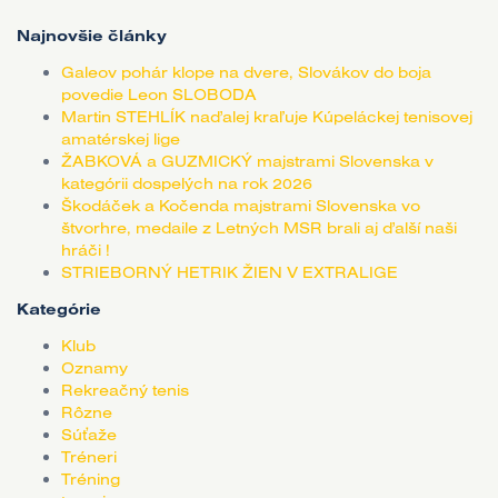
Najnovšie články
Galeov pohár klope na dvere, Slovákov do boja
povedie Leon SLOBODA
Martin STEHLÍK naďalej kraľuje Kúpeláckej tenisovej
amatérskej lige
ŽABKOVÁ a GUZMICKÝ majstrami Slovenska v
kategórii dospelých na rok 2026
Škodáček a Kočenda majstrami Slovenska vo
štvorhre, medaile z Letných MSR brali aj ďalší naši
hráči !
STRIEBORNÝ HETRIK ŽIEN V EXTRALIGE
Kategórie
Klub
Oznamy
Rekreačný tenis
Rôzne
Súťaže
Tréneri
Tréning