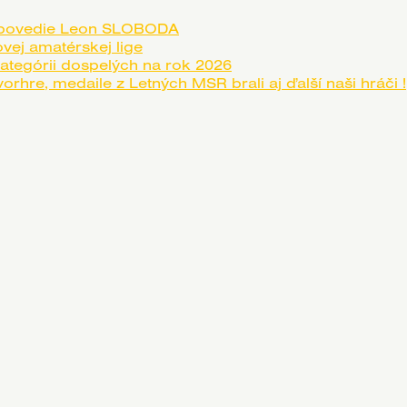
a povedie Leon SLOBODA
vej amatérskej lige
tegórii dospelých na rok 2026
hre, medaile z Letných MSR brali aj ďalší naši hráči !