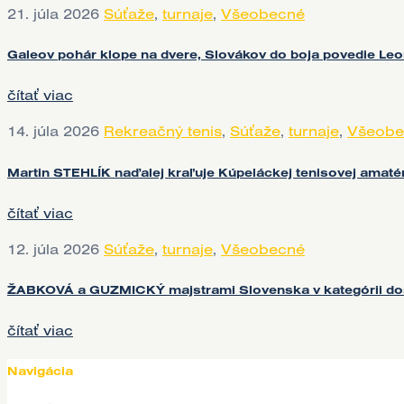
21. júla 2026
Súťaže
,
turnaje
,
Všeobecné
Galeov pohár klope na dvere, Slovákov do boja povedie L
čítať viac
14. júla 2026
Rekreačný tenis
,
Súťaže
,
turnaje
,
Všeobe
Martin STEHLÍK naďalej kraľuje Kúpeláckej tenisovej amatér
čítať viac
12. júla 2026
Súťaže
,
turnaje
,
Všeobecné
ŽABKOVÁ a GUZMICKÝ majstrami Slovenska v kategórii do
čítať viac
Navigácia