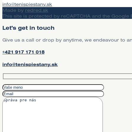
info@tenispiestany.sk
Made by
redred.sk
This site is protected by reCAPTCHA and the Google
Let's get in touch
Give us a call or drop by anytime, we endeavour to an
+421 917 171 018
info@tenispiestany.sk