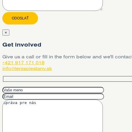
×
Get involved
Give us a call or fill in the form below and we'll cont
+421 917 171 018
info@tenispiestany.sk