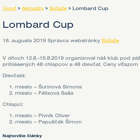
Úvod
>
Aktuality
>
Súťaže
>
Lombard Cup
Lombard Cup
16. augusta 2019
Správca webstránky
Súťaže
V dňoch 12.8.-15.8.2019 organizoval náš klub pod zá
prihlásených 48 chlapcov a 48 dievčat. Ceny víťazom
Dievčatá:
miesto – Šurinová Simona
miesto – Félixová Saša
Chlapci:
miesto – Pivník Oliver
miesto – Papuščák Šimon
Najnovšie články