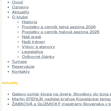
Úvod
Oznamy
Aktuality
O klube
História
Poplatky a cenník letná sezóna 2026
Poplatky a cenník halová sezóna 2026
Náš areál
Naši tréneri
Výbor a stanovy
Legislatíva
Odborné články
Turnaje
Rezervácie
Kontakty
Aktuality
Galeov pohár klope na dvere, Slovákov do boj
Martin STEHLÍK naďalej kraľuje Kúpeláckej teniso
ŽABKOVÁ a GUZMICKÝ majstrami Slovenska v ka