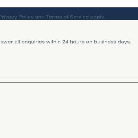
Privacy Policy
and
Terms of Service
apply.
swer all enquiries within 24 hours on business days.