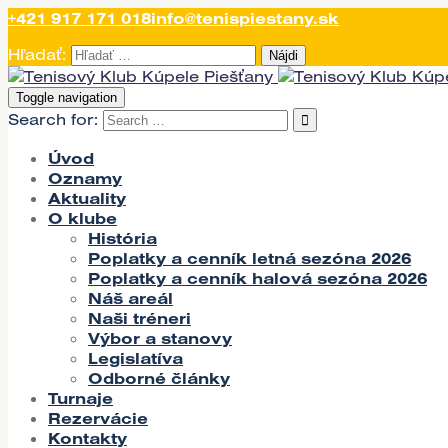
+421 917 171 018
info@tenispiestany.sk
Hľadať:
Toggle navigation
Search for:
Úvod
Oznamy
Aktuality
O klube
História
Poplatky a cenník letná sezóna 2026
Poplatky a cenník halová sezóna 2026
Náš areál
Naši tréneri
Výbor a stanovy
Legislatíva
Odborné články
Turnaje
Rezervácie
Kontakty