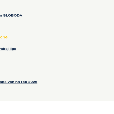
eon SLOBODA
cné
skej lige
spelých na rok 2026