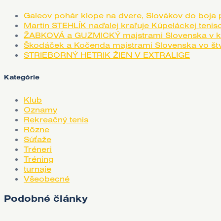
Galeov pohár klope na dvere, Slovákov do boj
Martin STEHLÍK naďalej kraľuje Kúpeláckej teniso
ŽABKOVÁ a GUZMICKÝ majstrami Slovenska v ka
Škodáček a Kočenda majstrami Slovenska vo štvor
STRIEBORNÝ HETRIK ŽIEN V EXTRALIGE
Kategórie
Klub
Oznamy
Rekreačný tenis
Rôzne
Súťaže
Tréneri
Tréning
turnaje
Všeobecné
Podobné články