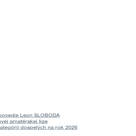
a povedie Leon SLOBODA
vej amatérskej lige
tegórii dospelých na rok 2026