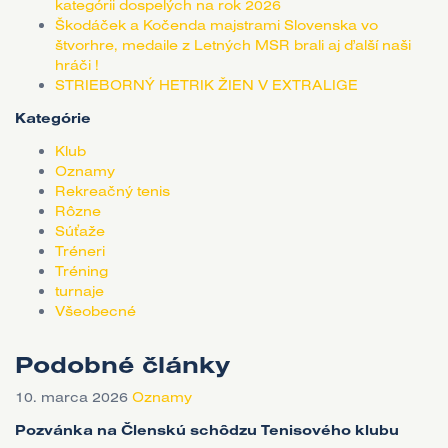
kategórii dospelých na rok 2026
Škodáček a Kočenda majstrami Slovenska vo
štvorhre, medaile z Letných MSR brali aj ďalší naši
hráči !
STRIEBORNÝ HETRIK ŽIEN V EXTRALIGE
Kategórie
Klub
Oznamy
Rekreačný tenis
Rôzne
Súťaže
Tréneri
Tréning
turnaje
Všeobecné
Podobné články
10. marca 2026
Oznamy
Pozvánka na Členskú schôdzu Tenisového klubu