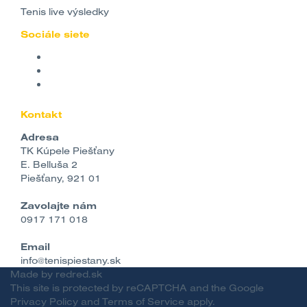
Tenis live výsledky
Sociále siete
Kontakt
Adresa
TK Kúpele Piešťany
E. Belluša 2
Piešťany, 921 01
Zavolajte nám
0917 171 018
Email
info@tenispiestany.sk
Made by
redred.sk
This site is protected by reCAPTCHA and the Google
Privacy Policy
and
Terms of Service
apply.