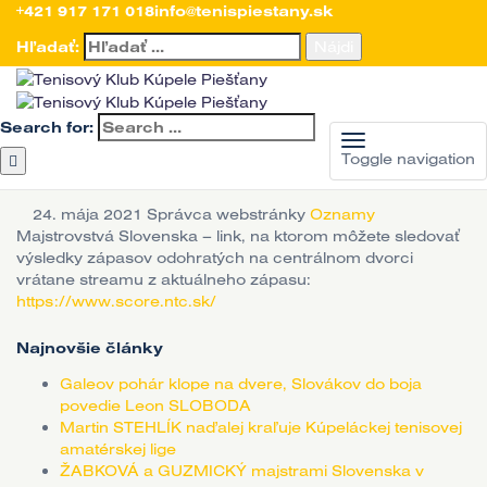
Úvod
+421 917 171 018
>
Aktuality
>
Oznamy
info@tenispiestany.sk
>
Majstrovstvá Slovenska LIVE
STREAM
Hľadať:
Majstrovstvá
Slovenska LIVE
Search for:
STREAM
Toggle navigation
24. mája 2021
Správca webstránky
Oznamy
Majstrovstvá Slovenska – link, na ktorom môžete sledovať
výsledky zápasov odohratých na centrálnom dvorci
vrátane streamu z aktuálneho zápasu:
https://www.score.ntc.sk/
Najnovšie články
Galeov pohár klope na dvere, Slovákov do boja
povedie Leon SLOBODA
Martin STEHLÍK naďalej kraľuje Kúpeláckej tenisovej
amatérskej lige
ŽABKOVÁ a GUZMICKÝ majstrami Slovenska v