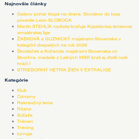
Najnovšie články
Galeov pohár klope na dvere, Slovákov do boja
povedie Leon SLOBODA
Martin STEHLÍK naďalej kraľuje Kúpeláckej tenisovej
amatérskej lige
ŽABKOVÁ a GUZMICKÝ majstrami Slovenska v
kategórii dospelých na rok 2026
Škodáček a Kočenda majstrami Slovenska vo
štvorhre, medaile z Letných MSR brali aj ďalší naši
hráči !
STRIEBORNÝ HETRIK ŽIEN V EXTRALIGE
Kategórie
Klub
Oznamy
Rekreačný tenis
Rôzne
Súťaže
Tréneri
Tréning
turnaje