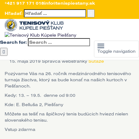
Úvod
+421 917 171 018
Aktuality
Súťaže
info@tenispiestany.sk
Medzinárodný turnaj žiactva opäť v
Piešťanoch
Hľadať:
Medzinárodný turnaj
žiactva opäť v
Search for:
Piešťanoch
Toggle navigation
15. mája 2019
Správca webstránky
Súťaže
Pozývame Vás na 26. ročník medzinárodného tenisového
turnaja žiactva, ktorý sa bude konať na našich kurtoch v
Piešťanoch.
Kedy: 13. – 19.5. denne od 9:00
Kde: E. Belluša 2, Piešťany
Môžete sa tešiť na špičkový tenis budúcich hviezd nielen
slovenského tenisu.
Vstup zdarma