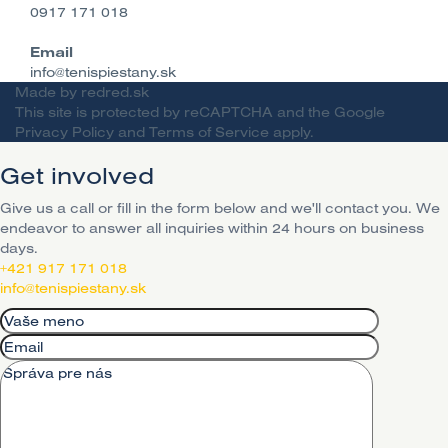
0917 171 018
Email
info@tenispiestany.sk
Made by
redred.sk
This site is protected by reCAPTCHA and the Google
Privacy Policy
and
Terms of Service
apply.
Get involved
Give us a call or fill in the form below and we'll contact you. We
endeavor to answer all inquiries within 24 hours on business
days.
+421 917 171 018
info@tenispiestany.sk