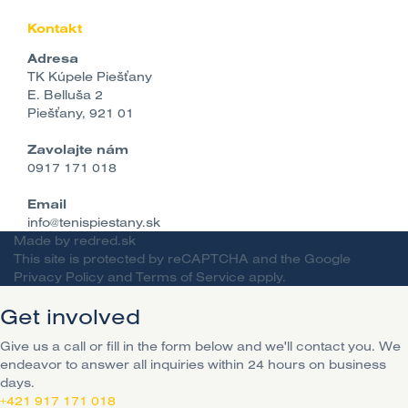
Kontakt
Adresa
TK Kúpele Piešťany
E. Belluša 2
Piešťany, 921 01
Zavolajte nám
0917 171 018
Email
info@tenispiestany.sk
Made by
redred.sk
This site is protected by reCAPTCHA and the Google
Privacy Policy
and
Terms of Service
apply.
Get involved
Give us a call or fill in the form below and we'll contact you. We
endeavor to answer all inquiries within 24 hours on business
days.
+421 917 171 018