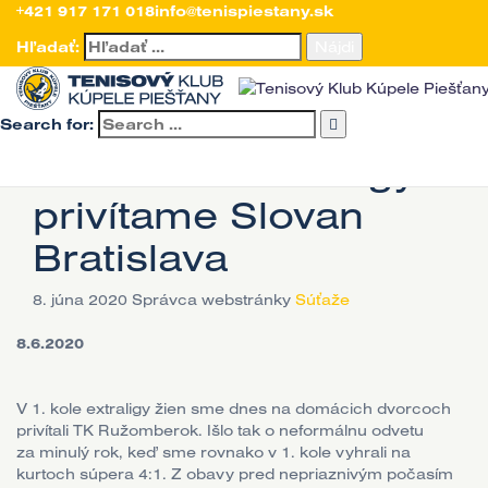
Úvod
+421 917 171 018
>
Aktuality
>
Súťaže
info@tenispiestany.sk
>
Tenisový sviatok v Piešťanoch, v
semifinále extraligy privítame Slovan Bratislava
Hľadať:
Tenisový sviatok v
Piešťanoch, v
Search for:
semifinále extraligy
privítame Slovan
Bratislava
8. júna 2020
Správca webstránky
Súťaže
8.6.2020
V 1. kole extraligy žien sme dnes na domácich dvorcoch
privítali TK Ružomberok. Išlo tak o neformálnu odvetu
za minulý rok, keď sme rovnako v 1. kole vyhrali na
kurtoch súpera 4:1. Z obavy pred nepriaznivým počasím