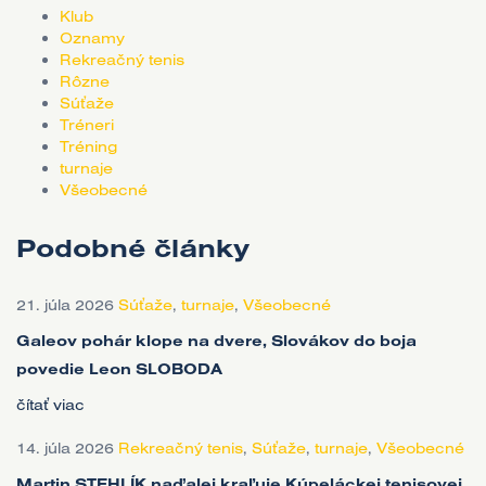
Klub
Oznamy
Rekreačný tenis
Rôzne
Súťaže
Tréneri
Tréning
turnaje
Všeobecné
Podobné články
21. júla 2026
Súťaže
,
turnaje
,
Všeobecné
Galeov pohár klope na dvere, Slovákov do boja
povedie Leon SLOBODA
čítať viac
14. júla 2026
Rekreačný tenis
,
Súťaže
,
turnaje
,
Všeobecné
Martin STEHLÍK naďalej kraľuje Kúpeláckej tenisovej