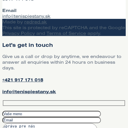
Email
info@tenispiestany.sk
Made by
redred.sk
This site is protected by reCAPTCHA and the Google
Privacy Policy
and
Terms of Service
apply.
Let's get in touch
Give us a call or drop by anytime, we endeavour to
answer all enquiries within 24 hours on business
days.
+421 917 171 018
info@tenispiestany.sk