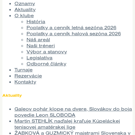
Oznamy
Aktuality
O klube
História
Poplatky a cenník letná sezóna 2026
Poplatky a cenník halová sezóna 2026
Náš areál
Naši tréneri
Výbor a stanovy
Legislatíva
Odborné články
Turnaje
Rezervácie
Kontakty
Aktuality
Galeov pohár klope na dvere, Slovákov do boja
povedie Leon SLOBODA
Martin STEHLÍK naďalej kraľuje Kúpeláckej
tenisovej amatérskej lige
ŽABKOVÁ a GUZMICKÝ majstrami Slovenska v