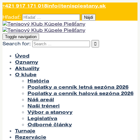
+421 917 171 018
info@tenispiestany.sk
Hľadať:
Toggle navigation
Search for:
Úvod
Oznamy
Aktuality
O klube
História
Poplatky a cenník letná sezóna 2026
Poplatky a cenník halová sezóna 2026
Náš areál
Naši tréneri
Výbor a stanovy
Legislatíva
Odborné články
Turnaje
Rezervácie