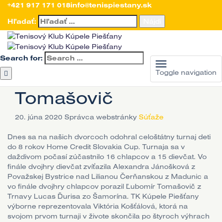
Úvod
+421 917 171 018
>
Aktuality
>
Súťaže
info@tenispiestany.sk
>
Víťazmi Home Credit Slovakia Cupu
Jánošková a Tomašovič
Hľadať:
Víťazmi Home Credit
Slovakia Cupu
Search for:
Jánošková a
Toggle navigation
Tomašovič
20. júna 2020
Správca webstránky
Súťaže
Dnes sa na našich dvorcoch odohral celoštátny turnaj deti
do 8 rokov Home Credit Slovakia Cup. Turnaja sa v
daždivom počasí zúčastnilo 16 chlapcov a 15 dievčat. Vo
finále dvojhry dievčat zvíťazila Alexandra Jánošková z
Považskej Bystrice nad Lilianou Čerňanskou z Madunic a
vo finále dvojhry chlapcov porazil Ľubomír Tomašovič z
Trnavy Lucas Ďurisa zo Šamorína. TK Kúpele Piešťany
výborne reprezentovala Viktória Košťálová, ktorá na
svojom prvom turnaji v živote skončila po štyroch výhrach