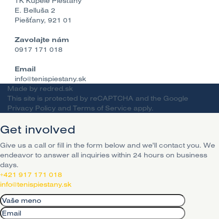
TK Kúpele Piešťany
E. Belluša 2
Piešťany, 921 01
Zavolajte nám
0917 171 018
Email
info@tenispiestany.sk
Made by
redred.sk
This site is protected by reCAPTCHA and the Google
Privacy Policy
and
Terms of Service
apply.
Get involved
Give us a call or fill in the form below and we'll contact you. We
endeavor to answer all inquiries within 24 hours on business
days.
+421 917 171 018
info@tenispiestany.sk