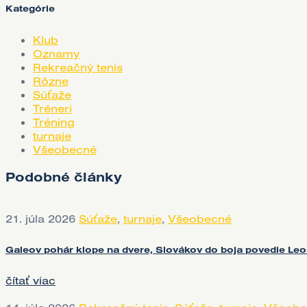
Kategórie
Klub
Oznamy
Rekreačný tenis
Rôzne
Súťaže
Tréneri
Tréning
turnaje
Všeobecné
Podobné články
21. júla 2026
Súťaže
,
turnaje
,
Všeobecné
Galeov pohár klope na dvere, Slovákov do boja povedie L
čítať viac