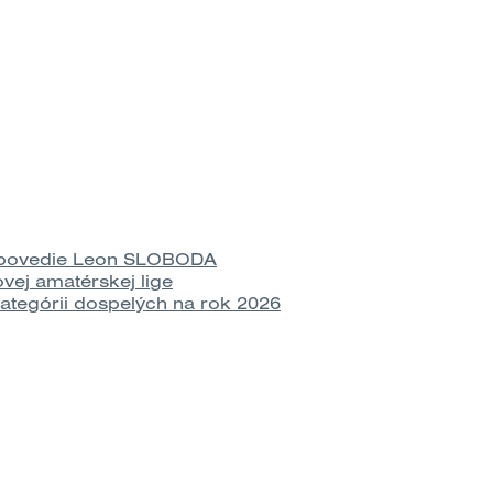
a povedie Leon SLOBODA
vej amatérskej lige
tegórii dospelých na rok 2026