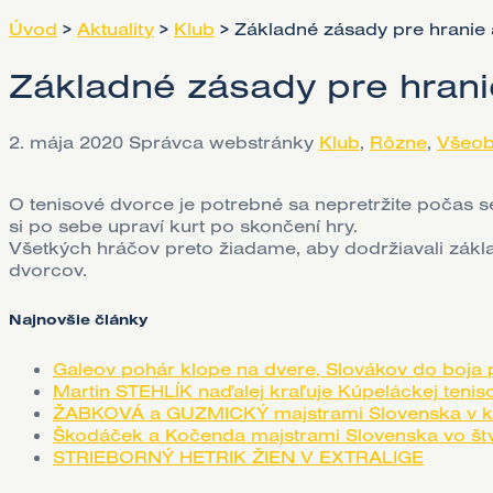
Úvod
>
Aktuality
>
Klub
>
Základné zásady pre hranie
Základné zásady pre hrani
2. mája 2020
Správca webstránky
Klub
,
Rôzne
,
Všeo
O tenisové dvorce je potrebné sa nepretržite počas sez
si po sebe upraví kurt po skončení hry.
Všetkých hráčov preto žiadame, aby dodržiavali zák
dvorcov.
Najnovšie články
Galeov pohár klope na dvere, Slovákov do boj
Martin STEHLÍK naďalej kraľuje Kúpeláckej teniso
ŽABKOVÁ a GUZMICKÝ majstrami Slovenska v ka
Škodáček a Kočenda majstrami Slovenska vo štvor
STRIEBORNÝ HETRIK ŽIEN V EXTRALIGE