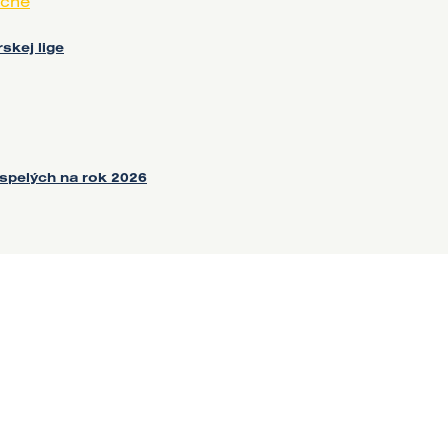
cné
skej lige
spelých na rok 2026