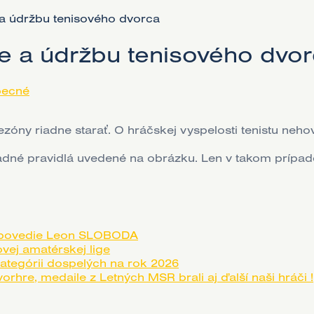
 a údržbu tenisového dvorca
e a údržbu tenisového dvo
becné
óny riadne starať. O hráčskej vyspelosti tenistu nehov
ladné pravidlá uvedené na obrázku. Len v takom príp
a povedie Leon SLOBODA
vej amatérskej lige
tegórii dospelých na rok 2026
hre, medaile z Letných MSR brali aj ďalší naši hráči !