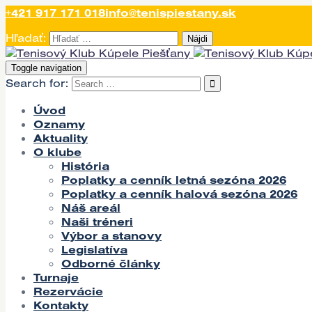
+421 917 171 018
info@tenispiestany.sk
Hľadať:
Toggle navigation
Search for:
Úvod
Oznamy
Aktuality
O klube
História
Poplatky a cenník letná sezóna 2026
Poplatky a cenník halová sezóna 2026
Náš areál
Naši tréneri
Výbor a stanovy
Legislatíva
Odborné články
Turnaje
Rezervácie
Kontakty