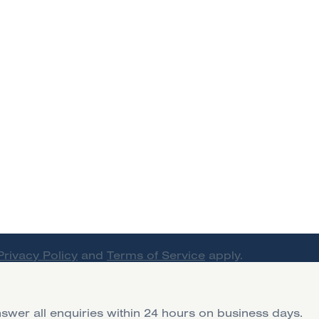
Privacy Policy
and
Terms of Service
apply.
swer all enquiries within 24 hours on business days.