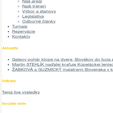
Náš areál
Naši tréneri
Výbor a stanovy
Legislatíva
Odborné články
Turnaje
Rezervácie
Kontakty
Aktuality
Galeov pohár klope na dvere, Slovákov do boj
Martin STEHLÍK naďalej kraľuje Kúpeláckej teniso
ŽABKOVÁ a GUZMICKÝ majstrami Slovenska v ka
Odkazy
Tenis live výsledky
Sociále siete