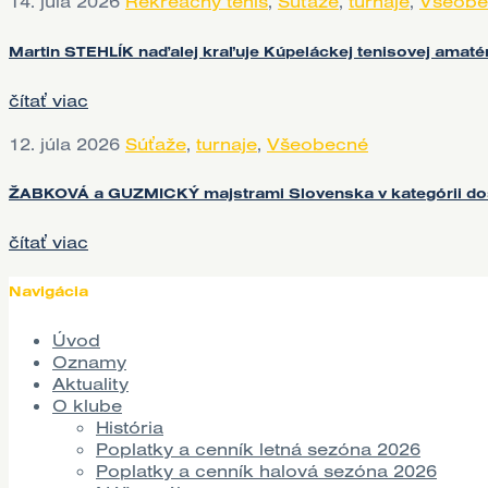
14. júla 2026
Rekreačný tenis
,
Súťaže
,
turnaje
,
Všeobe
Martin STEHLÍK naďalej kraľuje Kúpeláckej tenisovej amatér
čítať viac
12. júla 2026
Súťaže
,
turnaje
,
Všeobecné
ŽABKOVÁ a GUZMICKÝ majstrami Slovenska v kategórii do
čítať viac
Navigácia
Úvod
Oznamy
Aktuality
O klube
História
Poplatky a cenník letná sezóna 2026
Poplatky a cenník halová sezóna 2026