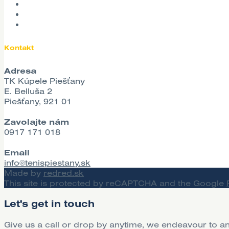
Kontakt
Adresa
TK Kúpele Piešťany
E. Belluša 2
Piešťany, 921 01
Zavolajte nám
0917 171 018
Email
info@tenispiestany.sk
Made by
redred.sk
This site is protected by reCAPTCHA and the Google
Let's get in touch
Give us a call or drop by anytime, we endeavour to an