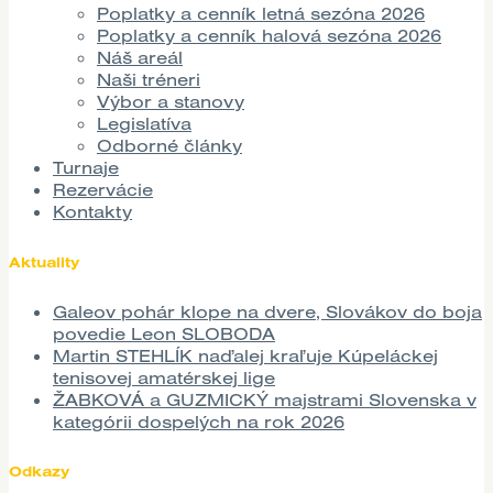
Poplatky a cenník letná sezóna 2026
Poplatky a cenník halová sezóna 2026
Náš areál
Naši tréneri
Výbor a stanovy
Legislatíva
Odborné články
Turnaje
Rezervácie
Kontakty
Aktuality
Galeov pohár klope na dvere, Slovákov do boja
povedie Leon SLOBODA
Martin STEHLÍK naďalej kraľuje Kúpeláckej
tenisovej amatérskej lige
ŽABKOVÁ a GUZMICKÝ majstrami Slovenska v
kategórii dospelých na rok 2026
Odkazy