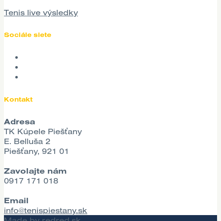
Tenis live výsledky
Sociále siete
Kontakt
Adresa
TK Kúpele Piešťany
E. Belluša 2
Piešťany, 921 01
Zavolajte nám
0917 171 018
Email
info@tenispiestany.sk
Made by
redred.sk