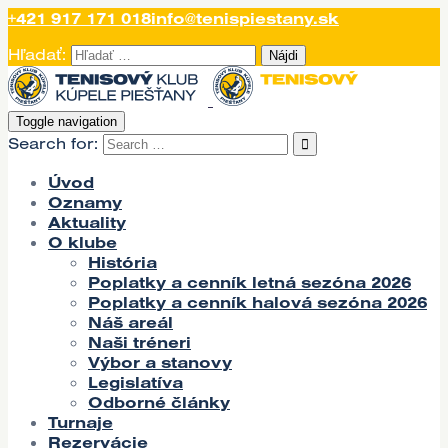
+421 917 171 018
info@tenispiestany.sk
Hľadať:
Toggle navigation
Search for:
Úvod
Oznamy
Aktuality
O klube
História
Poplatky a cenník letná sezóna 2026
Poplatky a cenník halová sezóna 2026
Náš areál
Naši tréneri
Výbor a stanovy
Legislatíva
Odborné články
Turnaje
Rezervácie