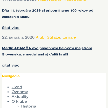
Dňa 11. februára 2026 si pripomíname 100 rokov od
založenia klubu
čítať viac
22. januára 2026
Klub
,
Súťaže
,
turnaje
Martin ADAMČA dvojnásobným halovým majstrom
Slovenska, s medailami aj ďalší hráči
čítať viac
Navigácia
Úvod
Oznamy
Aktuality
O klube
História