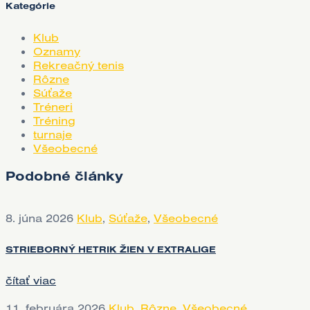
Kategórie
Klub
Oznamy
Rekreačný tenis
Rôzne
Súťaže
Tréneri
Tréning
turnaje
Všeobecné
Podobné články
8. júna 2026
Klub
,
Súťaže
,
Všeobecné
STRIEBORNÝ HETRIK ŽIEN V EXTRALIGE
čítať viac
11. februára 2026
Klub
,
Rôzne
,
Všeobecné