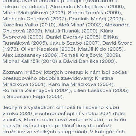
prestupového obdobia prestúpili (uvádzame s
rokom narodenia): Alexandra Matejčíková (2000),
Mária Matejčíková (2003), Simon Tomčík (2009),
Michaela Chudová (2007), Dominik Mačej (2009),
Karolína Valko (2010), Aleš Mísař (2002), Alexandra
Chudová (2009), Matúš Rusnák (2000), Klára
Švorcová (2003), Daniel Dvorský (2005), Eliška
Rusnáková (2005), Jakub Szabo (2007), David Švorc
(1973), Oliver Kecskés (2006), Matúš Kido (2005),
Alex Lapšanský (2006), Tomáš Krajčovič (2009),
Michal Kalinčík (2010) a Dávid Daniška (2003).
Zoznam hráčov, ktorých prestup k nám bol počas
prestupového obdobia zaevidovaný: Kristína
Mráziková (2001), Karolína Mráziková (2004),
Romana Zelenayová (2004), Lilien Lašáková (2005)
a Sebastián Faga (2005).
Jedným z výsledkom činnosti tenisového klubu
v roku 2020 je schopnosť splniť v roku 2021 ďalší
z cieľov, ktorí si dalo nové vedenie klubu – a to čo
najskôr byť schopné prihlásiť tímy do súťaží
družstiev vo všetkých kategóriách. V kategóriách