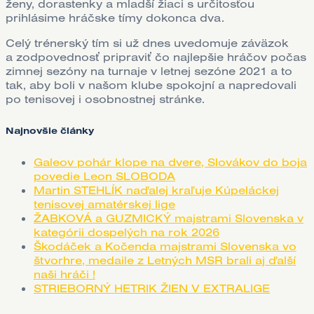
ženy, dorastenky a mladší žiaci s určitosťou
prihlásime hráčske tímy dokonca dva.
Celý trénerský tím si už dnes uvedomuje záväzok
a zodpovednosť pripraviť čo najlepšie hráčov počas
zimnej sezóny na turnaje v letnej sezóne 2021 a to
tak, aby boli v našom klube spokojní a napredovali
po tenisovej i osobnostnej stránke.
Najnovšie články
Galeov pohár klope na dvere, Slovákov do boja
povedie Leon SLOBODA
Martin STEHLÍK naďalej kraľuje Kúpeláckej
tenisovej amatérskej lige
ŽABKOVÁ a GUZMICKÝ majstrami Slovenska v
kategórii dospelých na rok 2026
Škodáček a Kočenda majstrami Slovenska vo
štvorhre, medaile z Letných MSR brali aj ďalší
naši hráči !
STRIEBORNÝ HETRIK ŽIEN V EXTRALIGE