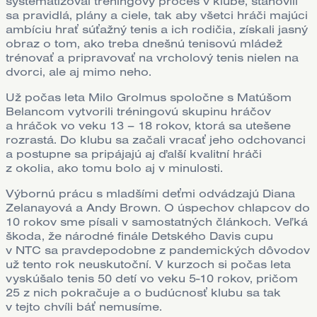
systematizoval tréningový proces v klube, stanovili
sa pravidlá, plány a ciele, tak aby všetci hráči majúci
ambíciu hrať súťažný tenis a ich rodičia, získali jasný
obraz o tom, ako treba dnešnú tenisovú mládež
trénovať a pripravovať na vrcholový tenis nielen na
dvorci, ale aj mimo neho.
Už počas leta Milo Grolmus spoločne s Matúšom
Belancom vytvorili tréningovú skupinu hráčov
a hráčok vo veku 13 – 18 rokov, ktorá sa utešene
rozrastá. Do klubu sa začali vracať jeho odchovanci
a postupne sa pripájajú aj ďalší kvalitní hráči
z okolia, ako tomu bolo aj v minulosti.
Výbornú prácu s mladšími deťmi odvádzajú Diana
Zelanayová a Andy Brown. O úspechov chlapcov do
10 rokov sme písali v samostatných článkoch. Veľká
škoda, že národné finále Detského Davis cupu
v NTC sa pravdepodobne z pandemických dôvodov
už tento rok neuskutoční. V kurzoch si počas leta
vyskúšalo tenis 50 detí vo veku 5-10 rokov, pričom
25 z nich pokračuje a o budúcnosť klubu sa tak
v tejto chvíli báť nemusíme.