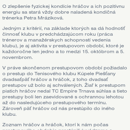
O zlepšenie fyzickej kondície hráčov a ich pozitívnu
energiu sa stará vždy dobre naladená kondičná
trénerka Petra Mráziková.
Jedným z kritérií, na základe ktorých sa dá hodnotiť
činnosť klubu v predchádzajúcom roku (práca
trénerov a manažérskych schopností vedenia
klubu), je aj aktivita v prestupovom období, ktoré je
každoročne len jedno a to medzi 15. októbrom a 5.
novembrom.
V práve skončenom prestupovom období požiadalo
o prestup do Tenisového klubu Kúpele Piešťany
dvadsaťpäť hráčov a hráčok, z toho dvadsať
prestupov už bolo aj schválených. Žiaľ k prestupom
piatich hráčov nedal TC Empire Trnava súhlas a tieto
prestupy boli len zaevidované s ochrannou lehotou
až do nasledujúceho prestupového termínu.
Zároveň päť hráčov od nás prestúpilo do iného
klubu.
Zoznam hráčov a hráčok, ktorí k nám počas